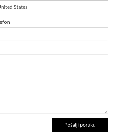
lefon
Pošalji poruku