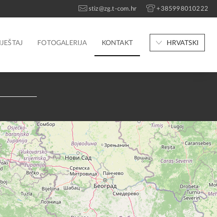
stiz@zg.t-com.hr
+385998010222
JEŠTAJ
FOTOGALERIJA
KONTAKT
HRVATSKI