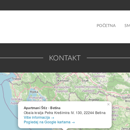
POČETNA
SM
KONTAKT
×
Apartmani Štiz - Betina
Obala kralja Petra Krešimira IV. 130, 22244 Betina
Više informacija →
Pogledaj na Google kartama →