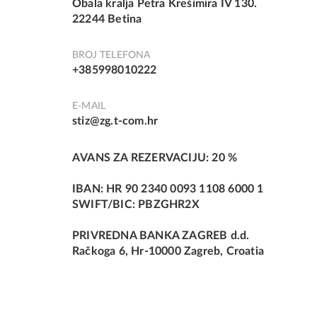
Obala kralja Petra Krešimira IV 130.
22244 Betina
BROJ TELEFONA
+385998010222
E-MAIL
stiz@zg.t-com.hr
AVANS ZA REZERVACIJU: 20 %
IBAN: HR 90 2340 0093 1108 6000 1
SWIFT/BIC: PBZGHR2X
PRIVREDNA BANKA ZAGREB d.d.
Račkoga 6, Hr-10000 Zagreb, Croatia