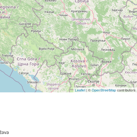
Leaflet
| ©
OpenStreetMap
contributors
žava